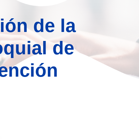
ión de la
oquial de
tención