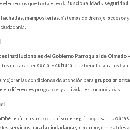
de elementos que fortalecen la
funcionalidad
y
seguridad
n
fachadas
,
mamposterías
, sistemas de drenaje, accesos
 ciudadanía.
d
des institucionales
del
Gobierno Parroquial de Olmedo
y
ntos de carácter
social
y
cultural
que benefician a los habi
a mejorar las condiciones de atención para
grupos priorita
te en diferentes programas y actividades comunitarias.
ial
yambe
reafirma su compromiso de seguir impulsando
obras 
o los
servicios para la ciudadanía
y contribuyendo al
desar