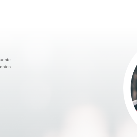
uente
ientos