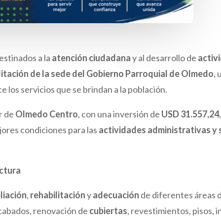
estinados a la
atención ciudadana
y al desarrollo de
activ
litación de la sede del Gobierno Parroquial de Olmedo
,
ce los servicios que se brindan a la población.
or de
Olmedo Centro
, con una inversión de
USD 31.557,24
ores condiciones para las
actividades administrativas y 
uctura
liación
,
rehabilitación
y
adecuación
de diferentes áreas d
acabados, renovación de
cubiertas
, revestimientos, pisos, 