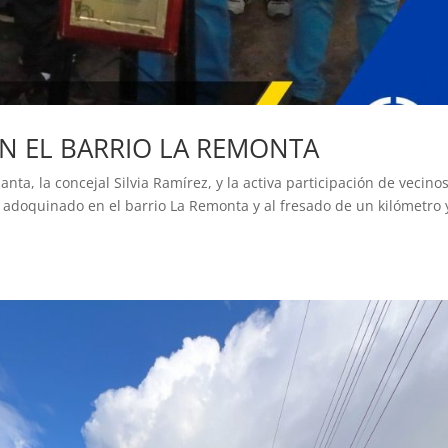
EN EL BARRIO LA REMONTA
nta, la concejal Silvia Ramírez, y la activa participación de vecinos
 de adoquinado en el barrio La Remonta y al fresado de un kilómetro 