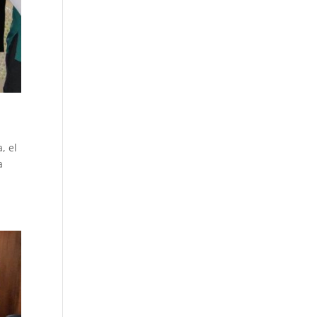
, el
a