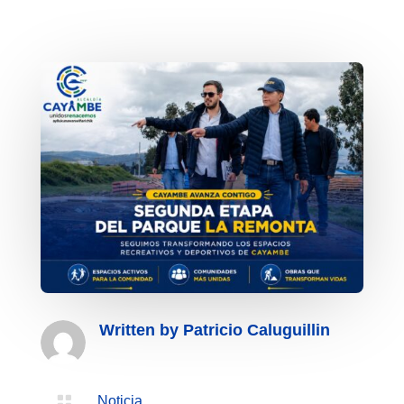
Written by
Patricio Caluguillin

Noticia