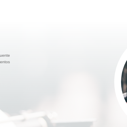
uente
ientos