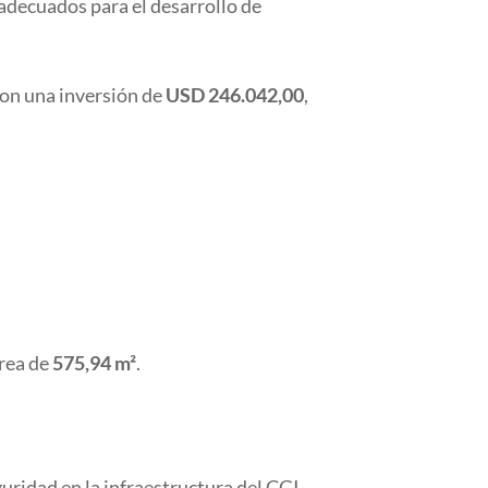
 adecuados para el desarrollo de
con una inversión de
USD 246.042,00
,
área de
575,94 m²
.
uridad en la infraestructura del CGI.