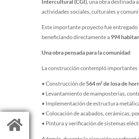
Intercultural (CGI)
, una obra destinada 
actividades sociales, culturales y comuni
Este importante proyecto fue entregado 
beneficiando directamente a
994 habita
Una obra pensada para la comunidad
La construcción contempló importantes tr
• Construcción de
564 m² de losa de ho
• Levantamiento de mamposterías, contra
• Implementación de estructura metálica 
• Colocación de acabados, cerámicas, por

• Pintura y verificación de sistemas eléct
Además, durante la ejecución se reforzó e