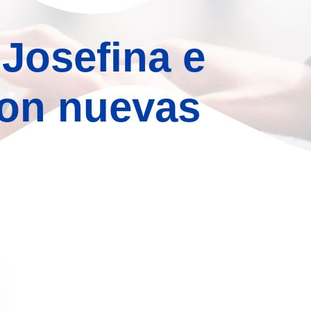
Josefina e
con nuevas