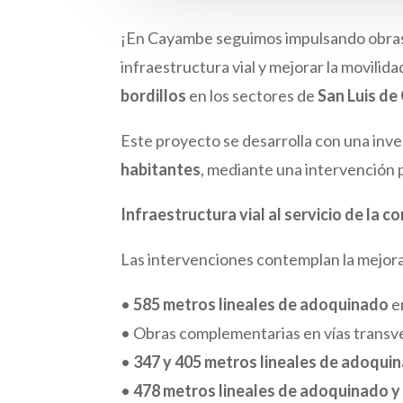
¡En Cayambe seguimos impulsando obras p
infraestructura vial y mejorar la movili
bordillos
en los sectores de
San Luis de
Este proyecto se desarrolla con una inv
habitantes
, mediante una intervención p
Infraestructura vial al servicio de la 
Las intervenciones contemplan la mejora
•
585 metros lineales de adoquinado
en
• Obras complementarias en vías transver
•
347 y 405 metros lineales de adoqui
•
478 metros lineales de adoquinado y 