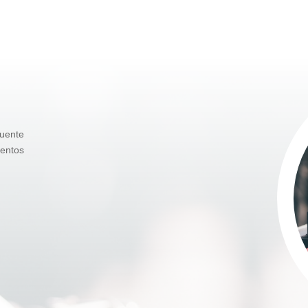
uente
ientos