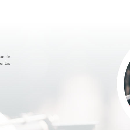
uente
ientos