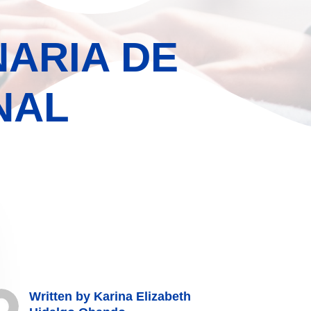
NARIA DE
NAL
Written by
Karina Elizabeth