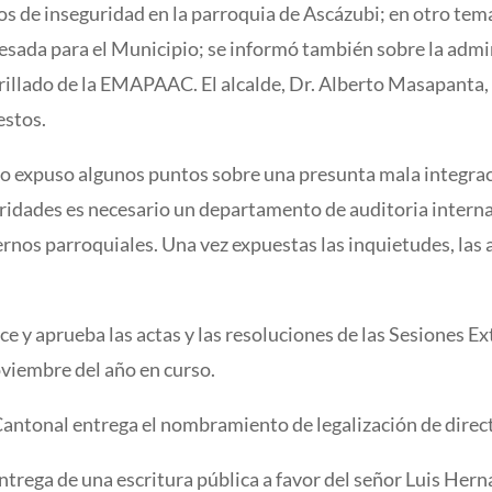
s de inseguridad en la parroquia de Ascázubi; en otro tema
esada para el Municipio; se informó también sobre la admi
tarillado de la EMAPAAC. El alcalde, Dr. Alberto Masapant
estos.
o expuso algunos puntos sobre una presunta mala integraci
ridades es necesario un departamento de auditoria interna
ernos parroquiales. Una vez expuestas las inquietudes, las
e y aprueba las actas y las resoluciones de las Sesiones Ex
oviembre del año en curso.
Cantonal entrega el nombramiento de legalización de direct
 entrega de una escritura pública a favor del señor Luis He