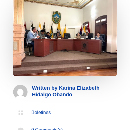
Written by
Karina Elizabeth
Hidalgo Obando

Boletines

0 Comments(s)