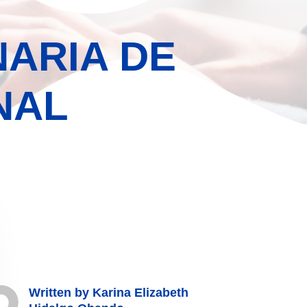
NARIA DE
NAL
Written by
Karina Elizabeth