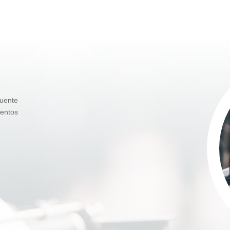
uente
ientos