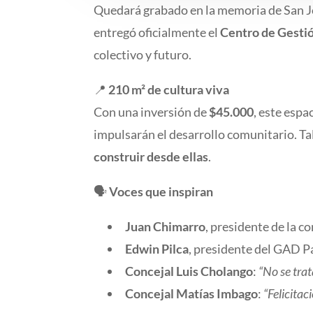
Quedará grabado en la memoria de San J
entregó oficialmente el
Centro de Gestió
colectivo y futuro.
📍
210 m² de cultura viva
Con una inversión de
$45.000
, este espa
impulsarán el desarrollo comunitario. Ta
construir desde ellas
.
🗣
Voces que inspiran
Juan Chimarro
, presidente de la 
Edwin Pilca
, presidente del GAD P
Concejal Luis Cholango
:
“No se trat
Concejal Matías Imbago
:
“Felicitac