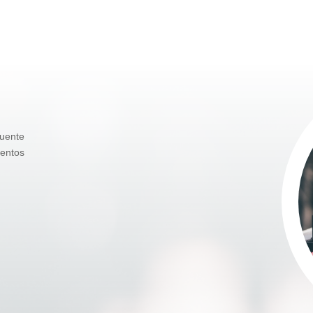
uente
ientos