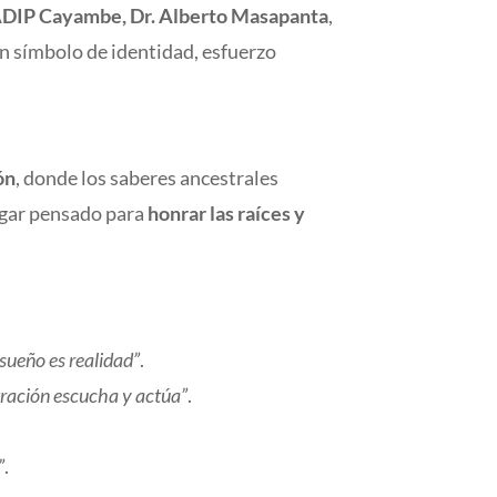
ADIP Cayambe, Dr. Alberto Masapanta
,
un símbolo de identidad, esfuerzo
ón
, donde los saberes ancestrales
lugar pensado para
honrar las raíces y
ueño es realidad”
.
tración escucha y actúa”
.
”
.