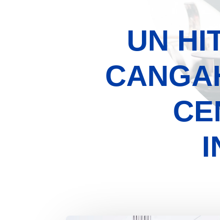
UN HI
CANGAH
CE