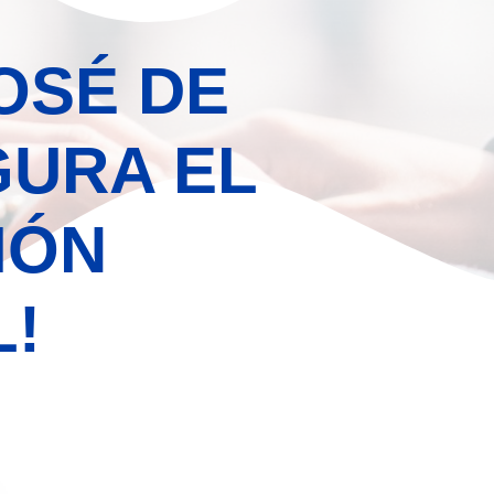
OSÉ DE
GURA EL
IÓN
!